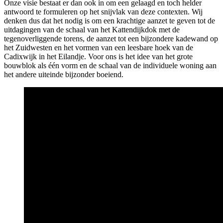
Onze visie bestaat er dan ook in om een gelaagd en toch helder
antwoord te formuleren op het snijvlak van deze contexten. Wij
denken dus dat het nodig is om een krachtige aanzet te geven tot de
uitdagingen van de schaal van het Kattendijkdok met de
tegenoverliggende torens, de aanzet tot een bijzondere kadewand op
het Zuidwesten en het vormen van een leesbare hoek van de
Cadixwijk in het Eilandje. Voor ons is het idee van het grote
bouwblok als één vorm en de schaal van de individuele woning aan
het andere uiteinde bijzonder boeiend.