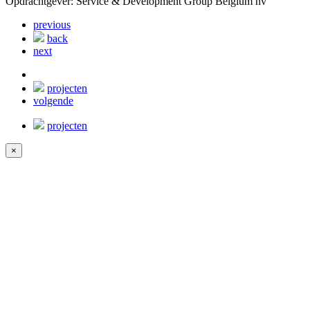
Opdrachtgever: Service & Development Group Belgium nv
previous
back
next
projecten
volgende
projecten
×